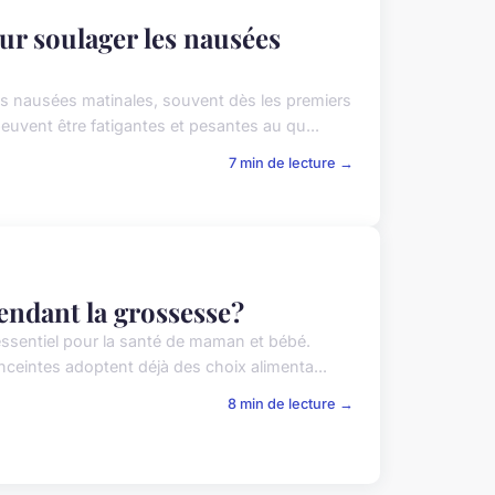
our soulager les nausées
s nausées matinales, souvent dès les premiers
vent être fatigantes et pesantes au qu...
7 min de lecture →
pendant la grossesse?
 essentiel pour la santé de maman et bébé.
eintes adoptent déjà des choix alimenta...
8 min de lecture →